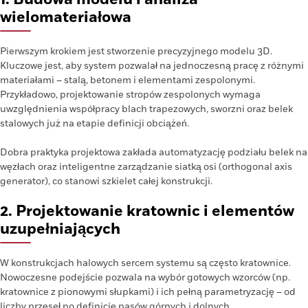
wielomateriałowa
Pierwszym krokiem jest stworzenie precyzyjnego modelu 3D.
Kluczowe jest, aby system pozwalał na jednoczesną pracę z różnymi
materiałami – stalą, betonem i elementami zespolonymi.
Przykładowo, projektowanie stropów zespolonych wymaga
uwzględnienia współpracy blach trapezowych, sworzni oraz belek
stalowych już na etapie definicji obciążeń.
Dobra praktyka projektowa zakłada automatyzację podziału belek na
węzłach oraz inteligentne zarządzanie siatką osi (orthogonal axis
generator), co stanowi szkielet całej konstrukcji.
2. Projektowanie kratownic i elementów
uzupełniających
W konstrukcjach halowych sercem systemu są często kratownice.
Nowoczesne podejście pozwala na wybór gotowych wzorców (np.
kratownice z pionowymi słupkami) i ich pełną parametryzację – od
liczby przęseł po definicję pasów górnych i dolnych.