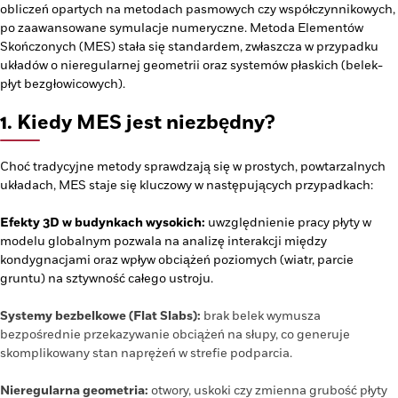
obliczeń opartych na metodach pasmowych czy współczynnikowych,
po zaawansowane symulacje numeryczne. Metoda Elementów
Skończonych (MES) stała się standardem, zwłaszcza w przypadku
układów o nieregularnej geometrii oraz systemów płaskich (belek-
płyt bezgłowicowych).
1. Kiedy MES jest niezbędny?
Choć tradycyjne metody sprawdzają się w prostych, powtarzalnych
układach, MES staje się kluczowy w następujących przypadkach:
Efekty 3D w budynkach wysokich:
uwzględnienie pracy płyty w
modelu globalnym pozwala na analizę interakcji między
kondygnacjami oraz wpływ obciążeń poziomych (wiatr, parcie
gruntu) na sztywność całego ustroju.
Systemy bezbelkowe (Flat Slabs):
brak belek wymusza
bezpośrednie przekazywanie obciążeń na słupy, co generuje
skomplikowany stan naprężeń w strefie podparcia.
Nieregularna geometria:
otwory, uskoki czy zmienna grubość płyty