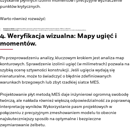
uzyskanie płynnych izolinii momentów i precyzyjne wyznaczenie
punktów krytycznych.
Warto również rozważyć:
Sztywność na zginanie:
uwzględnienie efektów zarysowania i pełzania betonu poprzez redukcję sztywności płyt (tzw. Stiffness Coefficients).
Uwzględnienie przekroju słupa:
modelowanie płyty do krawędzi słupa, a nie tylko do jego osi, pozwala na uniknięcie sztucznych pików momentów nad podporą punktową.
4. Weryfikacja wizualna: Mapy ugięć i
momentów.
Po przeprowadzeniu analizy, kluczowym krokiem jest analiza map
konturowych. Sprawdzenie izolinii ugięć (w milimetrach) pozwala na
szybką ocenę sztywności konstrukcji. Jeśli ugięcia wydają się
nienaturalne, może to świadczyć o błędnie zdefiniowanych
warunkach brzegowych lub zbyt rzadkiej siatce MES.
Projektowanie płyt metodą MES daje inżynierowi ogromną swobodę
twórczą, ale nakłada również większą odpowiedzialność za poprawną
interpretację wyników. Wykorzystanie pasm projektowych w
połączeniu z precyzyjnym zmeshowaniem modelu to obecnie
najskuteczniejszy sposób na optymalne i bezpieczne
zwymiarowanie żelbetu.