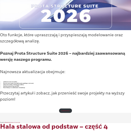
Oto funkcje, które upraszczają i przyspieszają modelowanie oraz
szczegółową analizę.
Poznaj Prota Structure Suite 2026 – najbardziej zaawansowaną
wersję naszego programu.
Najnowsza aktualizacja obejmuje:
Całkowicie nowe narzędzia,
Rozszerzone wsparcie projektowania zgodnego z normami,
Ulepszenia analizy i detalowania żelbetu,
Zaawansowaną integrację BIM,
Nowe funkcje w modelowaniu i wizualizacji.
Przeczytaj artykuł i zobacz, jak przenieść swoje projekty na wyższy
poziom!
POBIERZ PDF
on
Posted in
Aktualności
Leave a Comment
Hala stalowa od podstaw – część 4
Prota
Structure
Suite
2026
–
poznaj