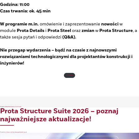
Godzina: 11:00
Czas trwania: ok. 45 min
W programie m.in.
omówienie i zaprezentowanie
nowości
w
module
Prota Details
i
Prota Steel
oraz
zmian
w
Prota Structure
, a
także sesja pytań i odpowiedzi
(Q&A).
Nie przegap wydarzenia – bądź na czasie z najnowszymi
rozwiązaniami technologicznymi dla projektantów konstrukcji i
inżynierów!
Zapisz się
!
on
Posted in
Aktualności
Leave a Comment
Prota Structure Suite 2026 – poznaj
Zobacz
sam,
jak
zmieniamy
Prota
najważniejsze aktualizacje!
Structure
na
lepsze!
Posted on
22 lipca, 2025
by
diana.gorska@tmsys.pl