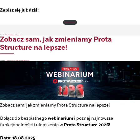
Zapisz się już dziś:
Z
arejestruj
się
!
on
Posted in
Aktualności
Leave a Comment
Zobacz sam, jak zmieniamy Prota
Webinar:
Hala
stalowa
od
podstaw
Structure na lepsze!
–
cz.
5
|
Tworzenie
dokumentacji
Posted on
7 sierpnia, 2025
by
kinga.stolarska@tmsys.pl
Zobacz sam, jak zmieniamy Prota Structure na lepsze!
Dołącz do bezpłatnego
webinarium
i poznaj najnowsze
funkcjonalności i ulepszenia w
Prota Structure 2026!
Data: 18.08.2025