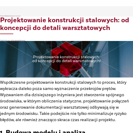
on
Posted in
Aktualności
Leave a Comment
Projektowanie konstrukcji stalowych: od
Temat:
Poznaj
nowe
funkcje
ProtaStructure
koncepcji do detali warsztatowych
Suite
2027!
Posted on
18 marca, 2026
by
eryka.glod@tmsys.pl
Współczesne projektowanie konstrukcji stalowych to proces, który
wykracza daleko poza samo wyznaczenie przekrojów prętów.
Wyzwaniem dla dzisiejszego inżyniera jest stworzenie spójnego
środowiska, w którym obliczenia statyczne, projektowanie połączeń
oraz generowanie dokumentacji warsztatowej odbywają się w
jednym środowisku. Takie podejście nie tylko minimalizuje ryzyko
błędów, ale również znacząco skraca czas realizacji projektu.
1. Budowa modelu i analiza