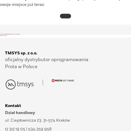
swoje miejsce już teraz:
ZAPISZ SIĘ
on
Posted in
Aktualności
Leave a Comment
Nawigacja
Hala
Starsze wpisy
stalowa
od
podstaw
–
po
część
4
wpisach
TMSYS sp. z o.o.
oficjalny dystrybutor oprogramowania
Prota w Polsce
Kontakt
Dział handlowy
ul. Ciepłownicza 23, 31-574 Kraków
12 312 19 05 | 534 259 958