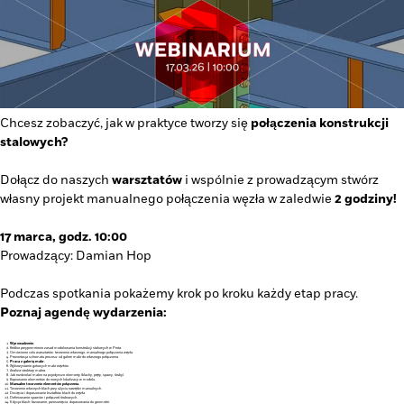
Chcesz zobaczyć, jak w praktyce tworzy się
połączenia konstrukcji
stalowych?
Dołącz do naszych
warsztatów
i wspólnie z prowadzącym stwórz
własny projekt manualnego połączenia węzła w zaledwie
2 godziny!
17 marca, godz. 10:00
Prowadzący: Damian Hop
Podczas spotkania pokażemy krok po kroku każdy etap pracy.
Poznaj agendę wydarzenia:
Wprowadzenie.
Krótkie przypomnienie zasad modelowania konstrukcji stalowych w Prota.
Omówienie celu warsztatów: tworzenie własnego, manualnego połączenia węzła.
Prezentacja schematu procesu: od galerii makr do własnego połączenia.
Praca z galerią makr.
Wykorzystanie gotowych makr węzłów.
Analiza struktury makra.
Jak rozdzielać makro na pojedyncze elementy (blachy, pręty, spawy, śruby).
Kopiowanie elementów do nowych lokalizacji w modelu.
Manualne tworzenie elementów połączenia.
Tworzenie własnych blach przy użyciu narzędzi manualnych.
Docięcia i dopasowanie kształtów blach do węzła.
Definiowanie spawów i połączeń śrubowych.
Edycja blach: fazowanie, przesunięcia, dopasowania do geometrii.