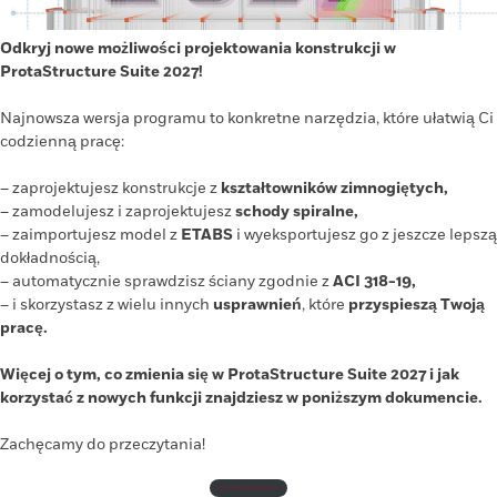
Odkryj nowe możliwości projektowania konstrukcji w
ProtaStructure Suite 2027!
Najnowsza wersja programu to konkretne narzędzia, które ułatwią Ci
codzienną pracę:
– zaprojektujesz konstrukcje z
kształtowników zimnogiętych,
– zamodelujesz i zaprojektujesz
schody spiralne,
– zaimportujesz model z
ETABS
i wyeksportujesz go z jeszcze lepszą
dokładnością,
– automatycznie sprawdzisz ściany zgodnie z
ACI 318-19,
– i skorzystasz z wielu innych
usprawnień
, które
przyspieszą Twoją
pracę.
Więcej o tym, co zmienia się w ProtaStructure Suite 2027 i jak
korzystać z nowych funkcji znajdziesz w poniższym dokumencie.
Zachęcamy do przeczytania!
ProtaStructure Suite 2027