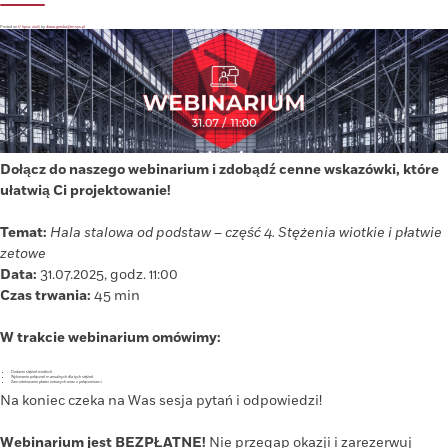
najważniejsze
aktualizacje!
Posted on
17 lipca, 2025
by
diana.gorska@tmsys.pl
Dołącz do naszego webinarium i zdobądź cenne wskazówki, które
ułatwią Ci projektowanie!
Temat:
Hala stalowa od podstaw – część 4. Stężenia wiotkie i płatwie
zetowe
Data:
31.07.2025, godz. 11:00
Czas trwania:
45 min
W trakcie webinarium
omówimy:
Dodanie stężeń wiotkich.
Wykonanie połączeń manualnych dla tych stężeń.
Zamodelowanie płatwi zetowych wraz z połączeniami.
Na koniec czeka na Was sesja pytań i odpowiedzi!
Webinarium jest BEZPŁATNE!
Nie przegap okazji i zarezerwuj