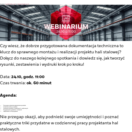
Posted on
15 października, 2025
by
diana.gorska@tmsys.pl
Czy wiesz, że dobrze przygotowana dokumentacja techniczna to
klucz do sprawnego montażu i realizacji projektu hali stalowej?
Dołącz do naszego kolejnego spotkania i dowiedz się, jak tworzyć
rysunki, zestawienia i wydruki krok po kroku!
Data:
24.10, godz. 11:00
Czas trwania:
ok. 60 minut
Agenda:
Precyzyjne ustawienia generowania rysunków
Ustawienia arkusza wydruku
Tworzenie rysunków montażowych i częściowych
Przygotowanie wydruków i zestawień
Odpowiedzi na Twoje pytania
Nie przegap okazji, aby podnieść swoje umiejętności i poznać
praktyczne triki przydatne w codziennej pracy projektanta hal
stalowych.