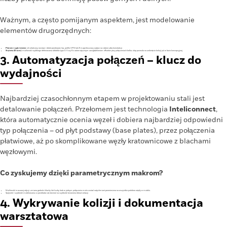
Ważnym, a często pomijanym aspektem, jest modelowanie
elementów drugorzędnych:
Płatwie i rygle ścienne:
ich właściwy rozstaw i dobór przekrojów (np. profile UPN lub Z) mają kluczowy wpływ na ciężar całej konstrukcji.
Stężenia (Braces):
możliwość szybkiego definiowania układów typu X, V czy K z automatycznym uwzględnieniem offsetów przy połączeniach belka-słup pozwala na uniknięcie kolizji już w fazie koncepcyjnej.
3. Automatyzacja połączeń – klucz do
wydajności
Najbardziej czasochłonnym etapem w projektowaniu stali jest
detalowanie połączeń. Przełomem jest technologia
Inteliconnect
,
która automatycznie ocenia węzeł i dobiera najbardziej odpowiedni
typ połączenia – od płyt podstawy (base plates), przez połączenia
płatwiowe, aż po skomplikowane węzły kratownicowe z blachami
węzłowymi.
Co zyskujemy dzięki parametrycznym makrom?
Możliwość masowej edycji: zmiana grubości blachy lub liczby śrub w jednym połączeniu może zostać natychmiast przeniesiona na wszystkie podobne węzły w modelu.
Spójność i szybkość modelowania co przekłada się również na szybkość tworzenia dokumentacji.
4. Wykrywanie kolizji i dokumentacja
warsztatowa