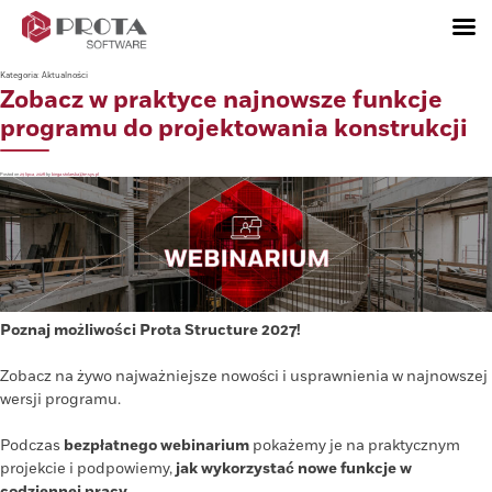
Skip
to
Kategoria:
Aktualności
content
Zobacz w praktyce najnowsze funkcje
programu do projektowania konstrukcji
Posted on
29 lipca, 2026
by
kinga.stolarska@tmsys.pl
Poznaj możliwości Prota Structure 2027!
Zobacz na żywo najważniejsze nowości i usprawnienia w najnowszej
wersji programu.
Podczas
bezpłatnego webinarium
pokażemy je na praktycznym
projekcie i podpowiemy,
jak wykorzystać nowe funkcje w
codziennej pracy.