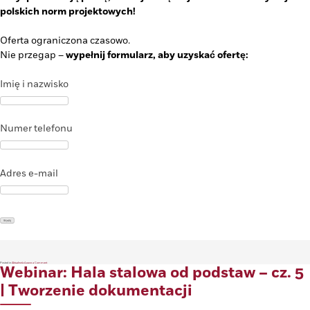
polskich norm projektowych!
Oferta ograniczona czasowo.
Nie przegap –
wypełnij formularz, aby uzyskać ofertę:
Imię i nazwisko
Numer telefonu
Adres e-mail
on
Posted in
Aktualności
Leave a Comment
Webinar: Hala stalowa od podstaw – cz. 5
-55%
RABATU!
Black
Friday
dla
| Tworzenie dokumentacji
inżynierów
i
konstruktorów!