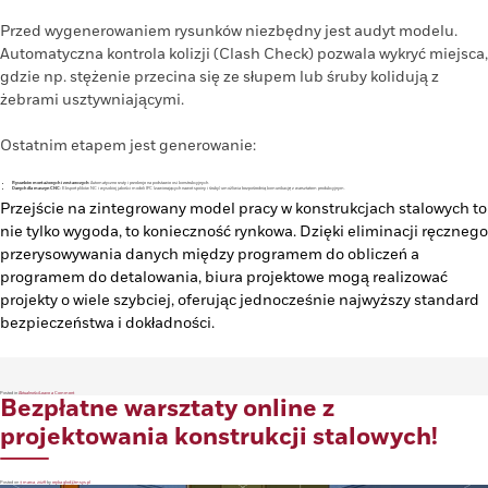
Przed wygenerowaniem rysunków niezbędny jest audyt modelu.
Automatyczna kontrola kolizji (Clash Check) pozwala wykryć miejsca,
gdzie np. stężenie przecina się ze słupem lub śruby kolidują z
żebrami usztywniającymi.
Ostatnim etapem jest generowanie:
Rysunków montażowych i zestawczych:
Automatyczne rzuty i przekroje na podstawie osi konstrukcyjnych.
Danych dla maszyn CNC:
Eksport plików NC i wysokiej jakości modeli IFC (zawierających nawet spoiny i śruby) umożliwia bezpośrednią komunikację z warsztatem produkcyjnym.
Przejście na zintegrowany model pracy w konstrukcjach stalowych to
nie tylko wygoda, to konieczność rynkowa. Dzięki eliminacji ręcznego
przerysowywania danych między programem do obliczeń a
programem do detalowania, biura projektowe mogą realizować
projekty o wiele szybciej, oferując jednocześnie najwyższy standard
bezpieczeństwa i dokładności.
on
Posted in
Aktualności
Leave a Comment
Bezpłatne warsztaty online z
Projektowanie
konstrukcji
stalowych:
od
koncepcji
projektowania konstrukcji stalowych!
do
detali
warsztatowych
Posted on
3 marca, 2026
by
eryka.glod@tmsys.pl