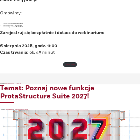
Omówimy:
zmiany w module
Prota Structure
,
nowości w module
Prota Details
,
nowe funkcje w module
Prota Steel
.
Zarejestruj się bezpłatnie i dołącz do webinarium:
6 sierpnia 2026, godz. 11:00
Czas trwania:
ok. 45 minut
ZAPISUJĘ SIĘ!
on
Posted in
Aktualności
Leave a Comment
Temat: Poznaj nowe funkcje
Zobacz
w
praktyce
najnowsze
funkcje
ProtaStructure Suite 2027!
programu
do
projektowania
konstrukcji
Posted on
22 lipca, 2026
by
kinga.stolarska@tmsys.pl