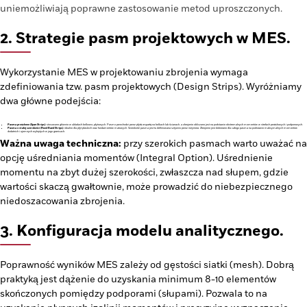
uniemożliwiają poprawne zastosowanie metod uproszczonych.
2. Strategie pasm projektowych w MES.
Wykorzystanie MES w projektowaniu zbrojenia wymaga
zdefiniowania tzw. pasm projektowych (Design Strips). Wyróżniamy
dwa główne podejścia:
Pasma przęsłowe (Span Strips):
stosowane głównie w układach belkowo-płytowych. Pasmo przechodzi przez płytę wspartą na belkach lub ścianach, a zbrojenie obliczane jest na podstawie ekstremalnych momentów w strefach przęsłowych i podporowych.
Pasma o stałej szerokości (Fixed Band Strips):
idealne dla płyt płaskich oraz fundamentów matowych. Szerokość pasma jest tu definiowana sztywno przez inżyniera. Zbrojenie jest dobierane dla całego pasma na podstawie maksymalnych momentów
dodatnich i ujemnych wykrytych w jego granicach.
Ważna uwaga techniczna:
przy szerokich pasmach warto uważać na
opcję uśredniania momentów (Integral Option). Uśrednienie
momentu na zbyt dużej szerokości, zwłaszcza nad słupem, gdzie
wartości skaczą gwałtownie, może prowadzić do niebezpiecznego
niedoszacowania zbrojenia.
3. Konfiguracja modelu analitycznego.
Poprawność wyników MES zależy od gęstości siatki (mesh). Dobrą
praktyką jest dążenie do uzyskania minimum 8-10 elementów
skończonych pomiędzy podporami (słupami). Pozwala to na