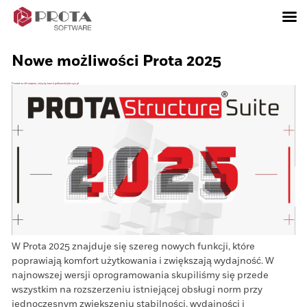
Skip
to
content
Nowe możliwości Prota 2025
Posted on
28 sierpnia, 2024
by
kamil.polkowski@tmsys.pl
W Prota 2025 znajduje się szereg nowych funkcji, które
poprawiają komfort użytkowania i zwiększają wydajność. W
najnowszej wersji oprogramowania skupiliśmy się przede
wszystkim na rozszerzeniu istniejącej obsługi norm przy
jednoczesnym zwiększeniu stabilności, wydajności i