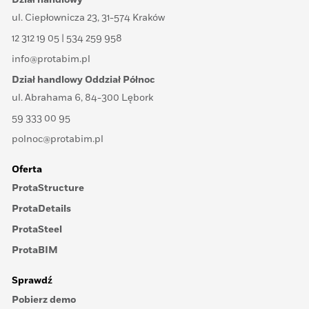
ul. Ciepłownicza 23, 31-574 Kraków
12 312 19 05 | 534 259 958
info@protabim.pl
Dział handlowy Oddział Północ
ul. Abrahama 6, 84-300 Lębork
59 333 00 95
polnoc@protabim.pl
Oferta
ProtaStructure
ProtaDetails
ProtaSteel
ProtaBIM
Sprawdź
Pobierz demo