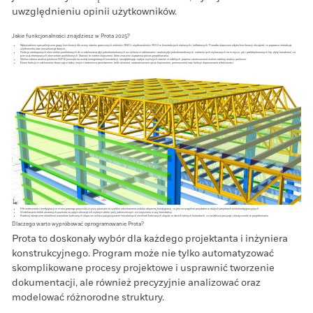
uwzględnieniu opinii użytkowników.
Jakie funkcjonalności znajdziesz w Prota 2025?
Wprowadzono specjalistyczne grupy kombinacji dla oceny stanów granicznych nośności (SNG) i użytkowalności (SGU) w konstrukcjach stalowych i żelbetowych. Ponadto ulepszono edytor kombinacji obciążeń, co poprawia interakcję
użytkownika oraz wizualizację danych.
Funkcja ortotropowych elementów powłokowych do modelowania płyt jednokierunkowych umożliwia modelowanie i analizę płyt jednokierunkowych, zarówno tych wylewanych na miejscu, jak i prefabrykowanych (np. płyty kanałowe), za
pomocą ortotropowych elementów powłokowych. Stanowi to istotne ulepszenie, które znacznie usprawnia proces projektowania.
Wielomodowa analiza pushover (MPA) pozwala na ocenę nieregularnych konstrukcji, uwzględniając wpływ wyższych stanów modalnych, poprzez zastosowanie wielomodalnej analizy pushover.
Nowe funkcje modelowania obejmują między innymi kratownice przestrzenne, belki ażurowe, zaawansowane opcje kopiowania, przenoszenia oraz funkcje dopasowania właściwości.
Filtr widoczności kondygnacji w menu prawego przycisku myszy pozwala na szybkie odizolowanie widoku aktywnej kondygnacji, co jest szczególnie przydatne w dużych projektach wielokondygnacyjnych.
Modelowanie belek ażurowych pozwala na optymalizację ich wytrzymałości przy jednoczesnym zmniejszeniu masy konstrukcji.
Bardziej elastyczne określenie warunków końcowych słupa umożliwia przypisywanie niezależnych zwolnień końcowych słupów w dwóch różnych kierunkach, co zwiększa precyzję i elastyczność w projektowaniu.
Dlaczego warto wypróbować oprogramowanie Prota?
Prota to doskonały wybór dla każdego projektanta i inżyniera
konstrukcyjnego. Program może nie tylko automatyzować
skomplikowane procesy projektowe i usprawnić tworzenie
dokumentacji, ale również precyzyjnie analizować oraz
modelować różnorodne struktury.