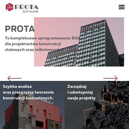
Skip
to
content
PROTA
To kompleksowe oprogramowanie BIM
To
dla projektantów konstrukcji
dl
stalowych oraz żelbetowych.
st
Szybka analiza
Zarządzaj
oraz precyzyjne tworzenie
i udostępniaj
konstrukcji budowlanych.
swoje projekty