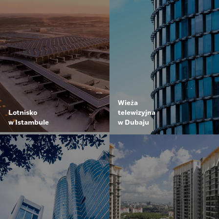
Wieża
Lotnisko
telewizyjna
w Istambule
w Dubaju