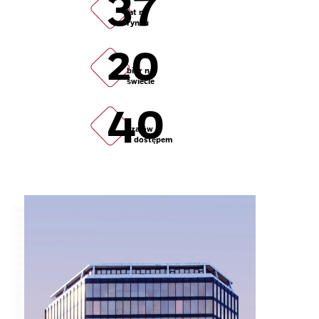
37
lat na
rynku
20
biur na
świecie
40
krajów
z dostępem