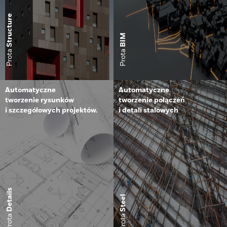
Structure
BIM
Prota
Prota
Automatyczne
Automatyczne
tworzenie rysunków
tworzenie połączeń
i szczegółowych projektów.
i detali stalowych
Details
Steel
Prota
Prota