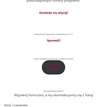
poszczególnych funkcji programu.
Dowiedz się więcej!
Zachęcamy do odwiedzenia naszego kanału na YT!
Sprawdź!
Pobierz bezpłatną wersję demo i przekonaj się sam!
POBIERZ
DEMO
Masz jakiekolwiek pytania?
Wypełnij formularz, a my skontaktujemy się z Tobą!
Imię i nazwisko