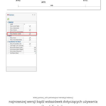
Kliknij poniżej, jeśli potrzebujesz instrukcję instalacji
najnowszej wersji bądź wskazówek dotyczących używania