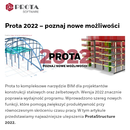
Skip
to
content
Prota 2022 – poznaj nowe możliwości
Posted on
2 lutego, 2023
by
kamil.polkowski@tmsys.pl
Prota to kompleksowe narzędzie BIM dla projektantów
konstrukcji stalowych oraz żelbetowych. Wersja 2022 znacznie
poprawia wydajność programu. Wprowadzono szereg nowych
funkcji, które pomogą zwiększyć produktywność przy
równoczesnym skróceniu czasu pracy. W tym artykule
przedstawiamy najważniejsze ulepszenia
ProtaStructure
2022.