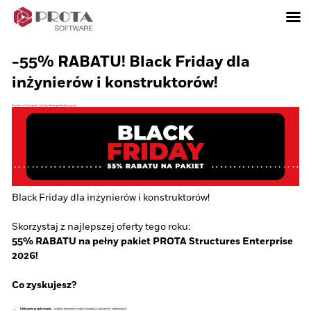
Skip
to
content
-55% RABATU! Black Friday dla
inżynierów i konstruktorów!
Posted on
12 listopada, 2025
by
diana.gorska@tmsys.pl
Black Friday dla inżynierów i konstruktorów!
Skorzystaj z najlepszej oferty tego roku:
55% RABATU na pełny pakiet PROTA Structures Enterprise
2026!
Co zyskujesz?
Efektywne projektowanie
– szybkie tworzenie modeli konstrukcji stalowych i żelbetowych.