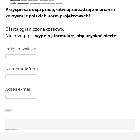
Dokładne obliczenia
– zapewnienie zgodności projektów z obowiązującymi normami.
Automatyczna dokumentacja
– generowanie rysunków i zestawień.
Oszczędność materiałów i kosztów
– projektowanie bardziej ekonomiczne i zgodne ze standardami.
Przyspiesz swoją pracę, łatwiej zarządzaj zmianami i
korzystaj z polskich norm projektowych!
Oferta ograniczona czasowo.
Nie przegap –
wypełnij formularz, aby uzyskać ofertę:
Imię i nazwisko
Numer telefonu
Adres e-mail
Posted in
Aktualności